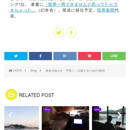
ング1位。 著書に
「世界一周できませんと思ってたらで
きちゃった」
（幻冬舎）。尾道に移住予定。
世界新聞
代
表。
HOME
Blog
無名の旅人が「手堅く」出版するための3条件
RELATED POST
Blog
Blog