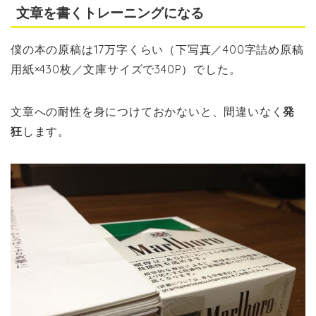
文章を書くトレーニングになる
僕の本の原稿は17万字くらい（下写真／400字詰め原稿
用紙×430枚／文庫サイズで340P）でした。
文章への耐性を身につけておかないと、間違いなく
発
狂
します。