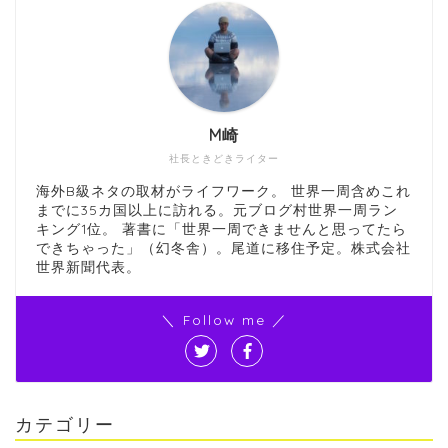
M崎
社長ときどきライター
海外B級ネタの取材がライフワーク。 世界一周含めこれ
までに35カ国以上に訪れる。元ブログ村世界一周ラン
キング1位。 著書に
「世界一周できませんと思ってたら
できちゃった」
（幻冬舎）。尾道に移住予定。
株式会社
世界新聞
代表。
＼ Follow me ／
カテゴリー