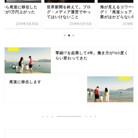
玉から尾道に移住した
世界新聞を終えて。ブロ
海が見えるコワーキ
家賃が1万円上がった
グ・メディア運営でやっ
グ！「尾道シェア」
てはいけないこと
業がはかどらない理
2018年5月30日
2018年5月13日
2018年6
零細ITを起業して4年。働き方が160度く
らい変わってきた
尾道に移住します